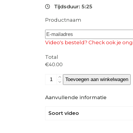
Tijdsduur: 5:25
Productnaam
E-
mailadres
*
E-
Video's besteld? Check ook je on
mailadres
invoeren
Total
€40.00
ASMR
Toevoegen aan winkelwagen
hoor
mijn
Aanvullende informatie
latex
knisperen
Soort video
tijdens
het
aantrekken