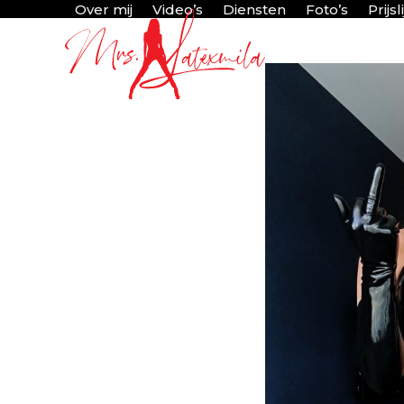
Skip
Over mij
Video’s
Diensten
Foto’s
Prijsli
to
content