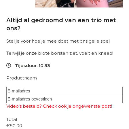
Altijd al gedroomd van een trio met
ons?
Stel je voor hoe je mee doet met ons geile spel!
Terwijl je onze blote borsten ziet, voelt en kneed!
Tijdsduur: 10:33
Productnaam
E-
mailadres
*
E-
mailadres
E-
Video's besteld? Check ook je ongewenste post!
invoeren
mailadres
bevestigen
Total
€80.00