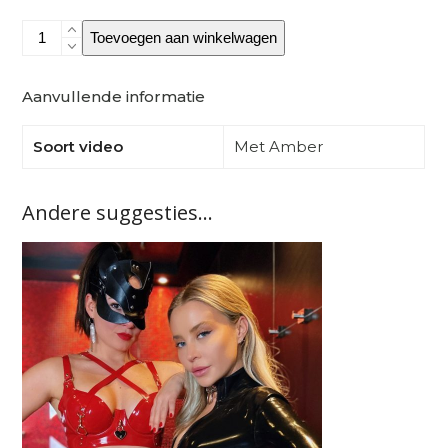
Altijd
Toevoegen aan winkelwagen
al
gedroomd
van
Aanvullende informatie
een
trio
Soort video
Met Amber
met
ons?
aantal
Andere suggesties…